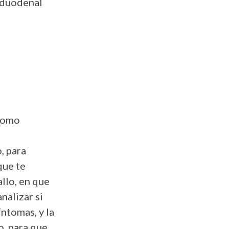
a duodenal
 como
, para
que te
allo, en que
nalizar si
íntomas, y la
o, para que