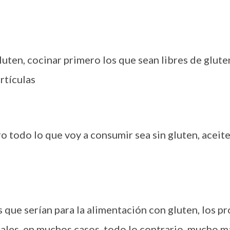
luten, cocinar primero los que sean libres de gluten
rtículas
 todo lo que voy a consumir sea sin gluten, aceit
que serían para la alimentación con gluten, los pr
les, en muchos casos, todo lo contrario, mucho má