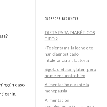
ENTRADAS RECIENTES
DIETA PARA DIABÉTICOS
mas?
TIPO 2
¿Te sienta mal la leche o te
han diagnosticado
intolerancia a la lactosa?
Sigo la dieta sin gluten, pero
no me encuentro bien
 ningún caso
Alimentación durante la
menopausia
rticaria,
Alimentación
complementaria… ¿y ahora