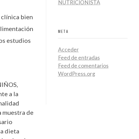
NUTRICIONISTA
clínica bien
 alimentación
META
os estudios
Acceder
Feed de entradas
Feed de comentarios
WordPress.org
 NIÑOS,
te a la
malidad
a muestra de
sario
na dieta