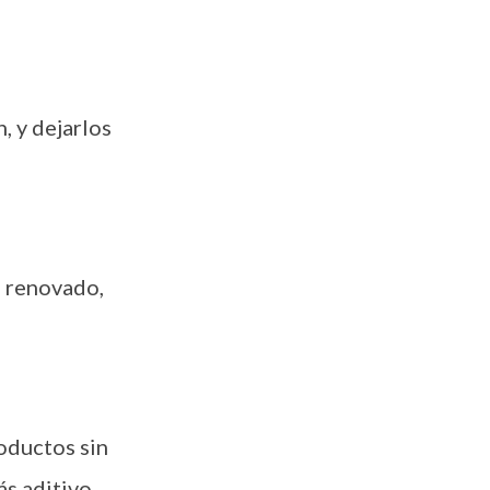
, y dejarlos
e renovado,
oductos sin
s aditivo,