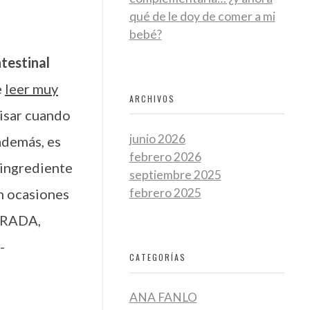
qué de le doy de comer a mi
bebé?
ntestinal
e
leer muy
ARCHIVOS
visar cuando
junio 2026
 además, es
febrero 2026
 ingrediente
septiembre 2025
en ocasiones
febrero 2025
TURADA,
-
CATEGORÍAS
ANA FANLO