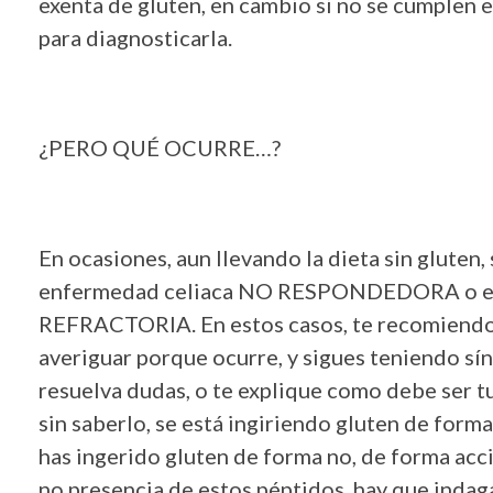
exenta de gluten, en cambio si no se cumplen e
para diagnosticarla.
¿PERO QUÉ OCURRE…?
En ocasiones, aun llevando la dieta sin glute
enfermedad celiaca NO RESPONDEDORA o en o
REFRACTORIA. En estos casos, te recomiendo 
averiguar porque ocurre, y sigues teniendo sín
resuelva dudas, o te explique como debe ser tu 
sin saberlo, se está ingiriendo gluten de forma
has ingerido gluten de forma no, de forma accid
no presencia de estos péptidos, hay que indag